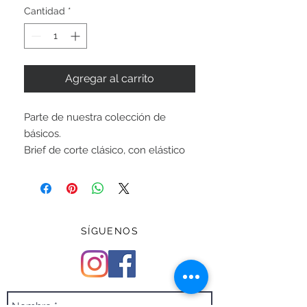
Cantidad
*
Agregar al carrito
Parte de nuestra colección de
básicos.
Brief de corte clásico, con elástico
en la cintura de alta calidad.
Forrado completamente. Cuerpo:
Nylon/Lycra. Forro: 100% Poliéster.
SÍGUENOS
Precio en pesos mexicanos.
Equivalencia de medidas:
Talla chica: cintura 26-28
Talla mediana: cintura 30-32