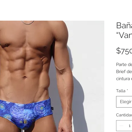
Bañ
“Va
$75
Parte d
Brief de
cintura 
Forrado
Talla
*
Nylon/L
Elegir
Precio 
Cantida
Equival
Talla ch