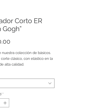
ador Corto ER
n Gogh”
Precio
0.00
e nuestra colección de básicos.
 corte clásico, con elástico en la
de alta calidad.
 completamente. Cuerpo:
ycra. Forro: 100% Poliéster.
en pesos mexicanos.
d
*
encia de medidas:
ica: cintura 26-28