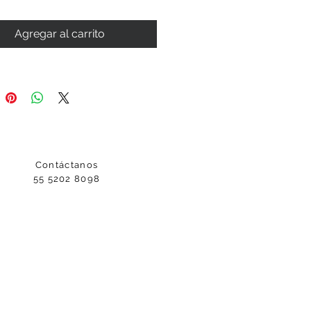
ediana: cintura 30-32
ande: cintura 34
Agregar al carrito
Contáctanos
55 5202 8098