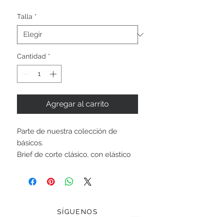
Talla
*
Cantidad
*
Agregar al carrito
Parte de nuestra colección de
básicos.
Brief de corte clásico, con elástico
en la cintura de alta calidad.
Forrado completamente. Cuerpo:
Nylon/Lycra. Forro: 100% Poliéster.
SÍGUENOS
Precio en pesos mexicanos.