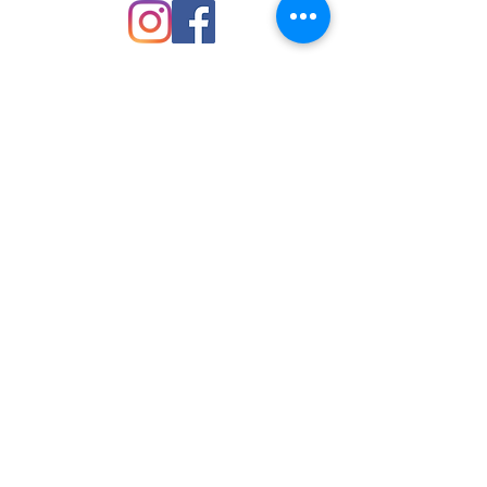
Equivalencia de medidas:
Talla chica: cintura 26-28
Talla mediana: cintura 30-32
Talla grande: cintura 34
Enviar