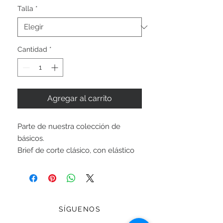
Talla
*
Cantidad
*
Agregar al carrito
Parte de nuestra colección de
básicos.
Brief de corte clásico, con elástico
en la cintura de alta calidad.
Forrado completamente. Cuerpo:
Nylon/Lycra. Forro: 100% Poliéster.
SÍGUENOS
Precio en pesos mexicanos.