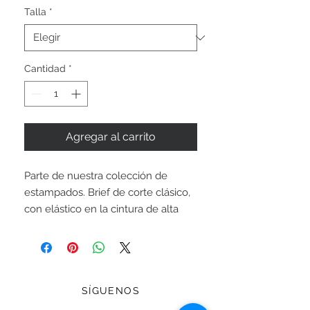
Talla
*
Cantidad
*
Agregar al carrito
Parte de nuestra colección de
estampados. Brief de corte clásico,
con elástico en la cintura de alta
calidad. Forrado completamente.
Cuerpo: Nylon/Lycra. Forro: 100%
Poliéster.
SÍGUENOS
Todos los modelos están limitados a
una producción de 20 piezas.